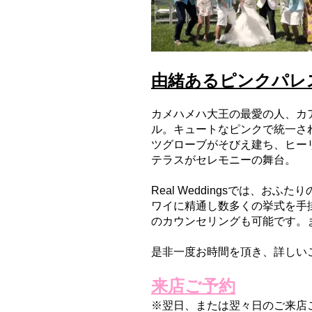
由緒あるピンクパレ
カメハメハ大王の最愛の人、カ
ル。キュートなピンクで統一さ
ツグローブがそびえ建ち、ヒー
テラスがセレモニーの舞台。
Real
Weddings
で
は、
おふたり
ワイに精通し数多くの挙式を手
のカウンセリングも可能です。ま
是非一度お時間を頂き、詳しい
来店ご予約
※翌日、または翌々日のご来店