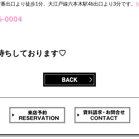
2番出口より徒歩1分、
大江戸線六本木駅4b出口より3分
で
す。
-0004
待ちしております♡