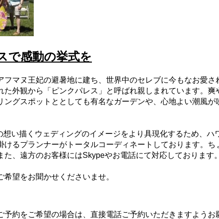
スで感動の挙式を
アフマヌ王妃の避暑地に建ち、世界中のセレブに今もなお愛さ
れた外観から「ピンクパレス」と呼ばれ親しまれています。爽
リングスポットととしても有名なガーデンや、心地よい潮風が
の想い描くウェディングのイメージをより具現化するため
、ハ
掛けるプランナーがトータルコーディネートしており
ます
。ち
た、遠方のお客様にはSkypeやお電話にて対応しております
ご希望をお聞かせくださいませ。
ご予約をご希望の場合は、直接電話ご予約いただきますようお