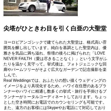
尖塔がひときわ目を引く白亜の大聖堂
ヨーロピアンゴシックで建てられた大聖堂は、格式高い雰
囲気を醸し出しています。純白を基調とした聖堂内は、優
雅さを気品に満ち溢れ、祭壇の後ろに掲げられた「LOVE
NEVER FAILTH（愛は尽きることなく）」という文字がふ
たりを温かく見守って。挙式後は、フォトジェニックな回
廊やパームツリーがそよぐ広大なガーデンで記念撮影を楽
しんで。
Real
Weddings
で
は、
おふたりの想い描くウェディングの
イメージをより具現化するため
、ハワイ在住歴のあるプラ
ンナーやハワイに精通し数多くの挙式・
旅行を手掛けるプ
ランナーがトータルコーディネートしており
ます
。ちょっ
とした空き時間にお電話でのカウンセリングも可能です。
また、遠方のお客様にはSkypeやお電話にて対応しており