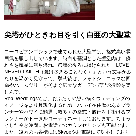
尖塔がひときわ目を引く白亜の大聖堂
ヨーロピアンゴシックで建てられた大聖堂は、格式高い雰
囲気を醸し出しています。純白を基調とした聖堂内は、優
雅さを気品に満ち溢れ、祭壇の後ろに掲げられた「LOVE
NEVER FAILTH（愛は尽きることなく）」という文字がふ
たりを温かく見守って。挙式後は、フォトジェニックな回
廊やパームツリーがそよぐ広大なガーデンで記念撮影を楽
しんで。
Real
Weddings
で
は、
おふたりの想い描くウェディングの
イメージをより具現化するため
、ハワイ在住歴のあるプラ
ンナーやハワイに精通し数多くの挙式・
旅行を手掛けるプ
ランナーがトータルコーディネートしており
ます
。ちょっ
とした空き時間にお電話でのカウンセリングも可能です。
また、遠方のお客様にはSkypeやお電話にて対応しており