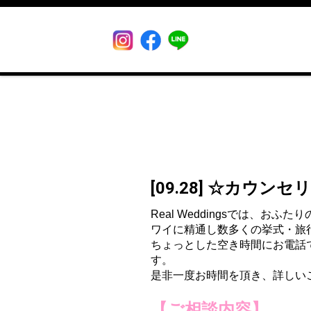
[09.28] ☆カウン
Real
Weddings
で
は、
おふたり
ワイに精通し数多くの挙式・
旅
ちょっとした空き時間にお電話で
す。
是非一度お時間を頂き、詳しい
【ご相談内容】