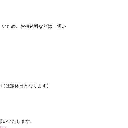
たいため、お持込料などは一切い
除く)は定休日となり
ます
】
願いいたします。
Map