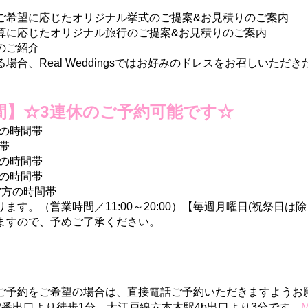
ご希望に応じたオリジナル挙式のご提案&お見積りのご案内
算に応じたオリジナル旅行のご提案&お見積りのご案内
のご紹介
る場合、
Real
Weddings
で
はお好みのドレスをお召しいただき
間】☆3連休のご予約可能です☆
方の時間帯
間帯
方の時間帯
方の時間帯
・夕方の時間帯
り
ます
。（営業時間／11:00～20:00）【毎週月曜日(祝祭日は
ますので、予めご了承ください。
ご予約をご希望の場合は、直接電話ご予約いただきますようお
2番出口より徒歩1分、
大江戸線六本木駅4b出口より3分
で
す。