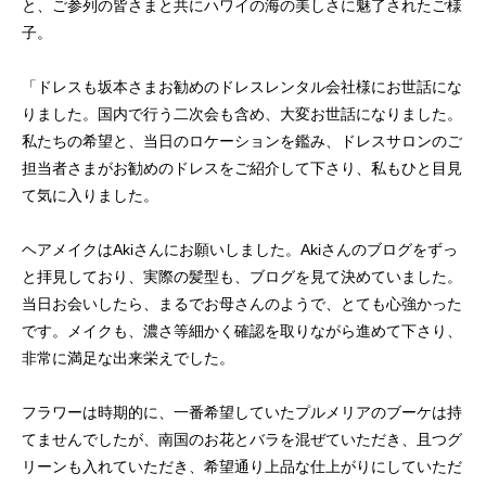
と、ご参列の皆さまと共にハワイの海の美しさに魅了されたご様
子。
「ドレスも坂本さまお勧めのドレスレンタル会社様にお世話にな
りました。国内で行う二次会も含め、大変お世話になりました。
私たちの希望と、当日のロケーションを鑑み、ドレスサロンのご
担当者さまがお勧めのドレスをご紹介して下さり、私もひと目見
て気に入りました。
ヘアメイクはAkiさんにお願いしました。Akiさんのブログをずっ
と拝見しており、実際の髪型も、ブログを見て決めていました。
当日お会いしたら、まるでお母さんのようで、とても心強かった
です。メイクも、濃さ等細かく確認を取りながら進めて下さり、
非常に満足な出来栄えでした。
フラワーは時期的に、一番希望していたプルメリアのブーケは持
てませんでしたが、南国のお花とバラを混ぜていただき、且つグ
リーンも入れていただき、希望通り上品な仕上がりにしていただ