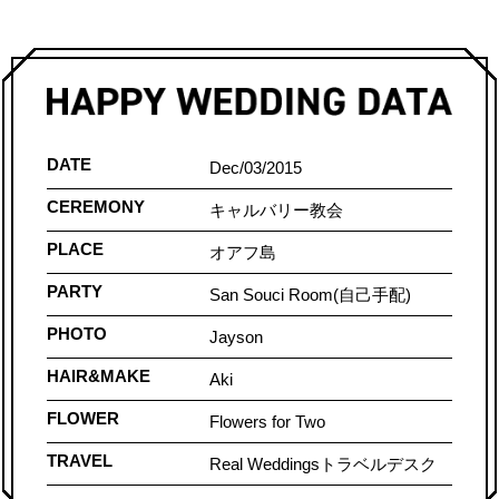
DATE
Dec/03/2015
CEREMONY
キャルバリー教会
PLACE
オアフ島
PARTY
San Souci Room(自己手配)
PHOTO
Jayson
HAIR&MAKE
Aki
FLOWER
Flowers for Two
TRAVEL
Real Weddingsトラベルデスク