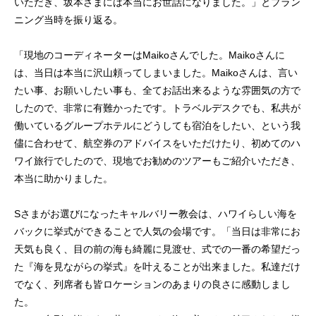
いただき、坂本さまには本当にお世話になりました。」とプラン
ニング当時を振り返る。
「現地のコーディネーターはMaikoさんでした。Maikoさんに
は、当日は本当に沢山頼ってしまいました。Maikoさんは、言い
たい事、お願いしたい事も、全てお話出来るような雰囲気の方で
したので、非常に有難かったです。トラベルデスクでも、私共が
働いているグループホテルにどうしても宿泊をしたい、という我
儘に合わせて、航空券のアドバイスをいただけたり、初めてのハ
ワイ旅行でしたので、現地でお勧めのツアーもご紹介いただき、
本当に助かりました。
Sさまがお選びになったキャルバリー教会は、ハワイらしい海を
バックに挙式ができることで人気の会場です。「当日は非常にお
天気も良く、目の前の海も綺麗に見渡せ、式での一番の希望だっ
た『海を見ながらの挙式』を叶えることが出来ました。私達だけ
でなく、列席者も皆ロケーションのあまりの良さに感動しまし
た。