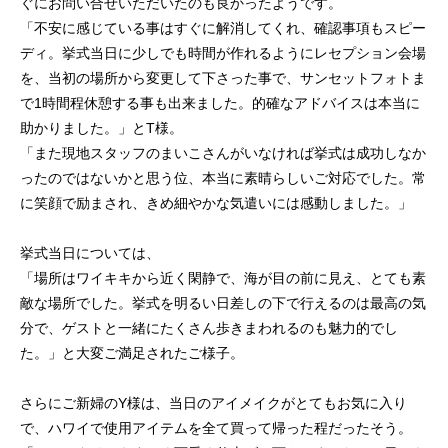
ぐにお問い合せいただいたのも良かったようです。
「不安に感じている事はすぐに解消してくれ、確認事項もスピー
ディ。挙式当日に少しでも時間が作れるようにレセプション会場
を、当初の場所から変更して下さった事で、サンセットフォトま
で1時間程休憩する事も出来ました。的確なアドバイスは本当に
助かりました。」とT様。
「また現地スタッフのまいこさんがいなければ挙式は成功しなか
ったのではないかと思う位、本当に素晴らしいご対応でした。常
に笑顔で励まされ、きめ細やかな気遣いには感動しました。」
挙式当日については、
「場所はワイキキから近く閑静で、海が目の前に見え、とても素
敵な場所でした。挙式を明るい日差しの下で行えるのは最高の気
分で、ゲストと一緒にたくさん歩きまわれるのも魅力的でし
た。」と大変ご満足されたご様子。
さらにご新婦のY様は、当日のアイメイクがとてもお気に入り
で、ハワイで使用アイテムを全て買って帰った程だったそう。