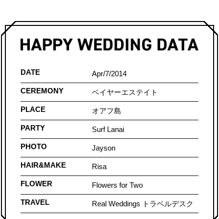
DATE
Apr/7/2014
CEREMONY
ベイヤーエステイト
PLACE
オアフ島
PARTY
Surf Lanai
PHOTO
Jayson
HAIR&MAKE
Risa
FLOWER
Flowers for Two
TRAVEL
Real Weddings トラベルデスク