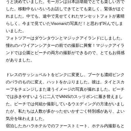
うと決めていました。モーガンは日本語堪能でとても楽しい方で
した。移動中もいろいろお話しできてとても楽しく、緊張がほぐ
れました。中でも、途中で見せてくれたサンセットフォトが素晴
らしく、今まで見ていたVisonariの写真だ！と思わず叫んでしま
いました。
フォトツアーはダウンタウンとマジックアイランドにしました。
憧れのハワイアンシアターの前での撮影に興奮！マジックアイラ
ンドでは公園とビーチの両方の撮影ができるので、とてもお得感
がありました。
ドレスのサッシュベルトをピンクに変更し、ブーケも濃紺ピンク
のバラのものに変え、ハットをかぶりました。彼は、タイとスカ
ーフをチェンジしまた違うイメージの写真が撮れました。ビーチ
では歩きやすいように二人でVANSのスッリポンに履き替えまし
た。ビーチでは何組か撮影しているウエディングの方達がいまし
たが、私たちは人数が多かったせいかすごく特別感があり、よい
気分を味わえました。
宿泊したカハラホテルでのファーストミート、ホテル内撮影もと