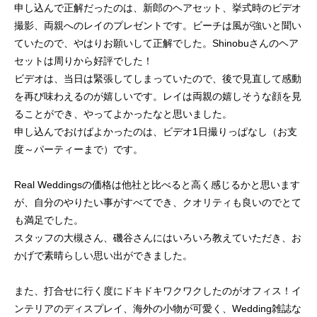
申し込んで正解だったのは、新郎のヘアセット、挙式時のビデオ
撮影、両親へのレイのプレゼントです。ビーチは風が強いと聞い
ていたので、やはりお願いして正解でした。Shinobuさんのヘア
セットは周りから好評でした！
ビデオは、当日は緊張してしまっていたので、後で見直して感動
を再び味わえるのが嬉しいです。レイは両親の嬉しそうな顔を見
ることができ、やってよかったなと思いました。
申し込んでおけばよかったのは、ビデオ1日撮りっぱなし（お支
度～パーティーまで）です。
Real Weddingsの価格は他社と比べると高く感じるかと思います
が、自分のやりたい事がすべてでき、クオリティも良いのでとて
も満足でした。
スタッフの大槻さん、磯谷さんにはいろいろ教えていただき、お
かげで素晴らしい思い出ができました。
また、打合せに行く度にドキドキワクワクしたのがオフィス！イ
ンテリアのディスプレイ、海外の小物が可愛く、Wedding雑誌な