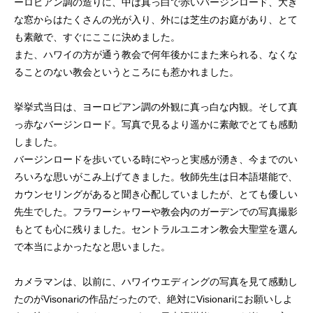
ーロピアン調の造りに、中は真っ白で赤いバージンロード、大き
な窓からはたくさんの光が入り、外には芝生のお庭があり、とて
も素敵で、すぐにここに決めました。
また、ハワイの方が通う教会で何年後かにまた来られる、なくな
ることのない教会というところにも惹かれました。
挙挙式当日は、ヨーロピアン調の外観に真っ白な内観。そして真
っ赤なバージンロード。写真で見るより遥かに素敵でとても感動
しました。
バージンロードを歩いている時にやっと実感が湧き、今までのい
ろいろな思いがこみ上げてきました。牧師先生は日本語堪能で、
カウンセリングがあると聞き心配していましたが、とても優しい
先生でした。フラワーシャワーや教会内のガーデンでの写真撮影
もとても心に残りました。セントラルユニオン教会大聖堂を選ん
で本当によかったなと思いました。
カメラマンは、以前に、ハワイウエディングの写真を見て感動し
たのがVisonariの作品だったので、絶対にVisionariにお願いしよ