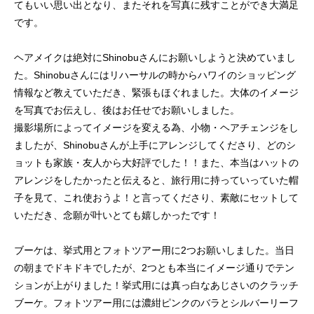
てもいい思い出となり、またそれを写真に残すことができ大満足
です。
ヘアメイクは絶対にShinobuさんにお願いしようと決めていまし
た。Shinobuさんにはリハーサルの時からハワイのショッピング
情報など教えていただき、緊張もほぐれました。大体のイメージ
を写真でお伝えし、後はお任せでお願いしました。
撮影場所によってイメージを変える為、小物・ヘアチェンジをし
ましたが、Shinobuさんが上手にアレンジしてくださり、どのシ
ョットも家族・友人から大好評でした！！また、本当はハットの
アレンジをしたかったと伝えると、旅行用に持っていっていた帽
子を見て、これ使おうよ！と言ってくださり、素敵にセットして
いただき、念願が叶いとても嬉しかったです！
ブーケは、挙式用とフォトツアー用に2つお願いしました。当日
の朝までドキドキでしたが、2つとも本当にイメージ通りでテン
ションが上がりました！挙式用には真っ白なあじさいのクラッチ
ブーケ。フォトツアー用には濃紺ピンクのバラとシルバーリーフ