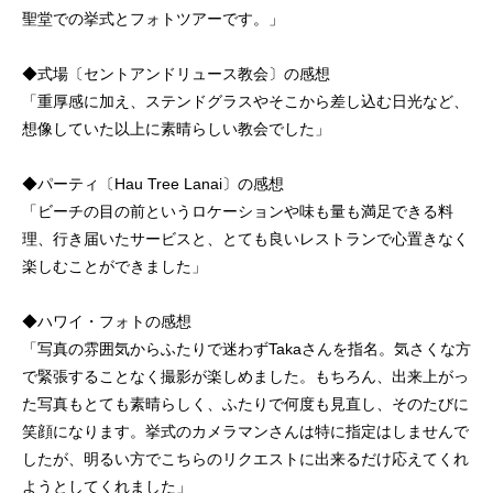
聖堂での挙式とフォトツアーです。」
◆式場〔セントアンドリュース教会〕の感想
「重厚感に加え、ステンドグラスやそこから差し込む日光など、
想像していた以上に素晴らしい教会でした」
◆パーティ〔Hau Tree Lanai〕の感想
「ビーチの目の前というロケーションや味も量も満足できる料
理、行き届いたサービスと、とても良いレストランで心置きなく
楽しむことができました」
◆ハワイ・フォトの感想
「写真の雰囲気からふたりで迷わずTakaさんを指名。気さくな方
で緊張することなく撮影が楽しめました。もちろん、出来上がっ
た写真もとても素晴らしく、ふたりで何度も見直し、そのたびに
笑顔になります。挙式のカメラマンさんは特に指定はしませんで
したが、明るい方でこちらのリクエストに出来るだけ応えてくれ
ようとしてくれました」